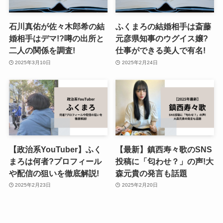
石川真佑が佐々木郎希の結
ふくまろの結婚相手は斎藤
婚相手はデマ!?噂の出所と
元彦県知事のウグイス嬢?
二人の関係を調査!
仕事ができる美人で有名!
2025年3月10日
2025年2月24日
【政治系YouTuber】ふく
【最新】鎮西寿々歌のSNS
まろは何者?プロフィール
投稿に「匂わせ？」の声!大
や配信の狙いを徹底解説!
森元貴の発言も話題
2025年2月23日
2025年2月20日