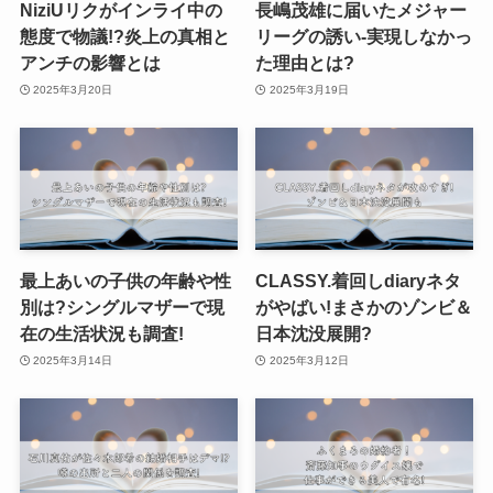
NiziUリクがインライ中の
長嶋茂雄に届いたメジャー
態度で物議!?炎上の真相と
リーグの誘い-実現しなかっ
アンチの影響とは
た理由とは?
2025年3月20日
2025年3月19日
最上あいの子供の年齢や性
CLASSY.着回しdiaryネタ
別は?シングルマザーで現
がやばい!まさかのゾンビ＆
在の生活状況も調査!
日本沈没展開?
2025年3月14日
2025年3月12日