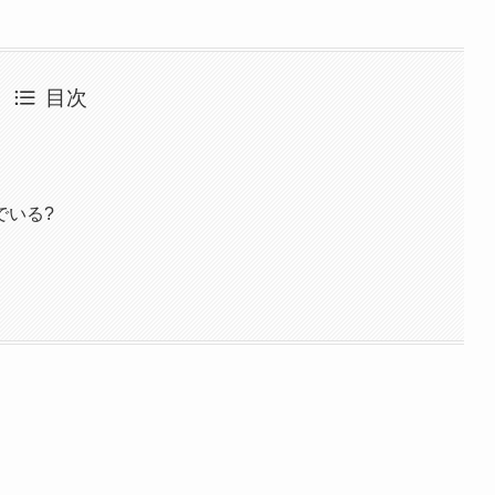
目次
でいる?