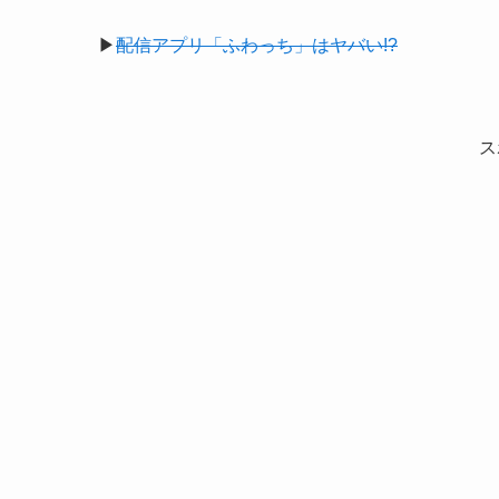
▶
配信アプリ「ふわっち」はヤバい!?
ス