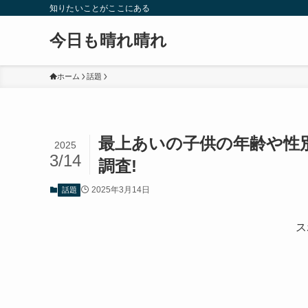
知りたいことがここにある
今日も晴れ晴れ
ホーム
話題
最上あいの子供の年齢や性
2025
3/14
調査!
2025年3月14日
話題
ス