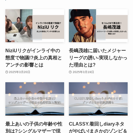
NiziUリクがインライ中の
長嶋茂雄に届いたメジャー
態度で物議!?炎上の真相と
リーグの誘い-実現しなかっ
アンチの影響とは
た理由とは?
2025年3月20日
2025年3月19日
最上あいの子供の年齢や性
CLASSY.着回しdiaryネタ
別は?シングルマザーで現
がやばい!まさかのゾンビ＆