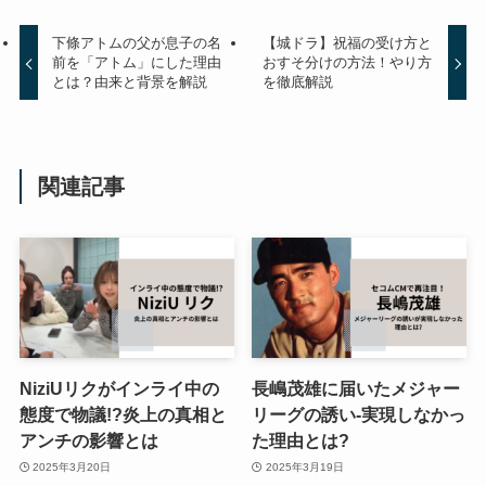
下條アトムの父が息子の名
【城ドラ】祝福の受け方と
前を「アトム」にした理由
おすそ分けの方法！やり方
とは？由来と背景を解説
を徹底解説
関連記事
NiziUリクがインライ中の
長嶋茂雄に届いたメジャー
態度で物議!?炎上の真相と
リーグの誘い-実現しなかっ
アンチの影響とは
た理由とは?
2025年3月20日
2025年3月19日