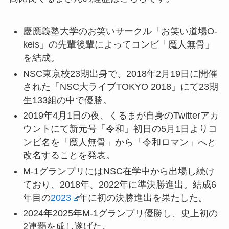
慶應義塾大学のお笑いサークル「お笑い道場O-
keis」の先輩後輩によってコンビ「魔人無骨」
を結成。
NSC東京校23期出身で、2018年2月19日に開催
された「NSC大ライブTOKYO 2018」にて23期
生133組の中で優勝。
2019年4月1日の夜、くるまが自身のTwitterアカ
ウントにて新元号「令和」初日の5月1日よりコ
ンビ名を「魔人無骨」から「令和ロマン」へと
改名することを発表。
M-1グランプリにはNSC在学中から出場し続け
ており、2018年、2022年に準決勝進出。結成6
年目の
2023
年に初の決勝進出を果たした。
2024年2025年M-1グランプリ優勝し、史上初の
2連覇を成し遂げた。