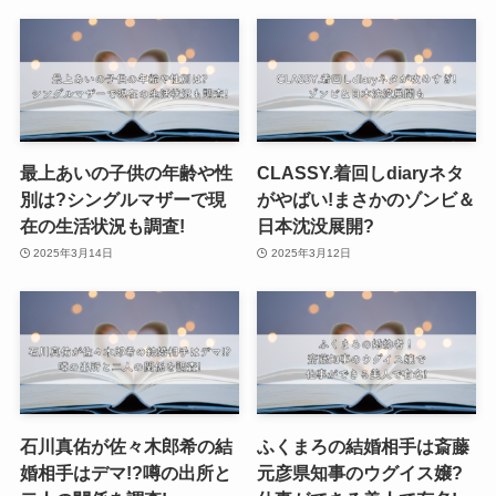
最上あいの子供の年齢や性
CLASSY.着回しdiaryネタ
別は?シングルマザーで現
がやばい!まさかのゾンビ＆
在の生活状況も調査!
日本沈没展開?
2025年3月14日
2025年3月12日
石川真佑が佐々木郎希の結
ふくまろの結婚相手は斎藤
婚相手はデマ!?噂の出所と
元彦県知事のウグイス嬢?