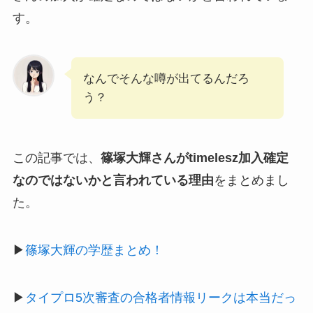
す。
なんでそんな噂が出てるんだろ
う？
この記事では、
篠塚大輝さんが
timelesz
加入確定
なのではないかと言われている理由
をまとめまし
た。
▶
篠塚大輝の学歴まとめ！
▶
タイプロ5次審査の合格者情報リークは本当だっ