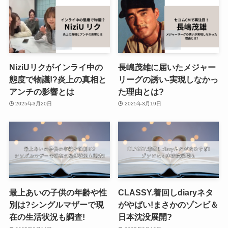
NiziUリクがインライ中の
長嶋茂雄に届いたメジャー
態度で物議!?炎上の真相と
リーグの誘い-実現しなかっ
アンチの影響とは
た理由とは?
2025年3月20日
2025年3月19日
最上あいの子供の年齢や性
CLASSY.着回しdiaryネタ
別は?シングルマザーで現
がやばい!まさかのゾンビ＆
在の生活状況も調査!
日本沈没展開?