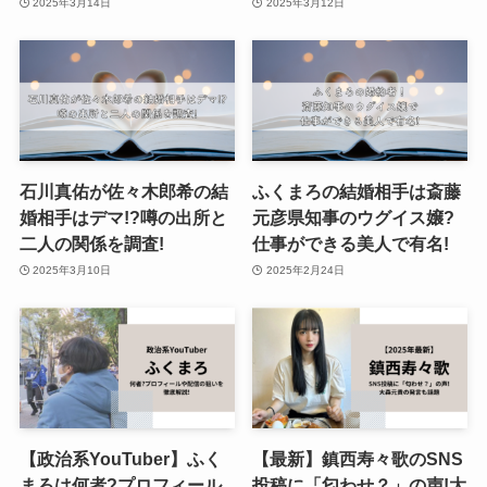
2025年3月14日
2025年3月12日
石川真佑が佐々木郎希の結
ふくまろの結婚相手は斎藤
婚相手はデマ!?噂の出所と
元彦県知事のウグイス嬢?
二人の関係を調査!
仕事ができる美人で有名!
2025年3月10日
2025年2月24日
【政治系YouTuber】ふく
【最新】鎮西寿々歌のSNS
まろは何者?プロフィール
投稿に「匂わせ？」の声!大