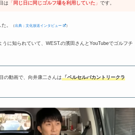
目は
「
同じ日に同じゴルフ場を利用していた
」
です。
した。
（
出典；文化放送インタビュー
）
に知られていて、WEST.の濱田さんとYouTubeでゴルフチ
1本目の動画で、向井康二さんは
「ベルセルバカントリークラ