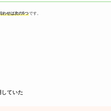
匂わせは次の5つ
です。
用していた