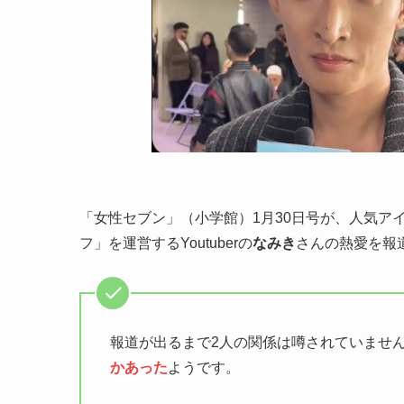
「女性セブン」（小学館）1月30日号が、人気ア
フ」を運営するYoutuberの
なみき
さんの熱愛を報
報道が出るまで2人の関係は噂されていませ
かあった
ようです。