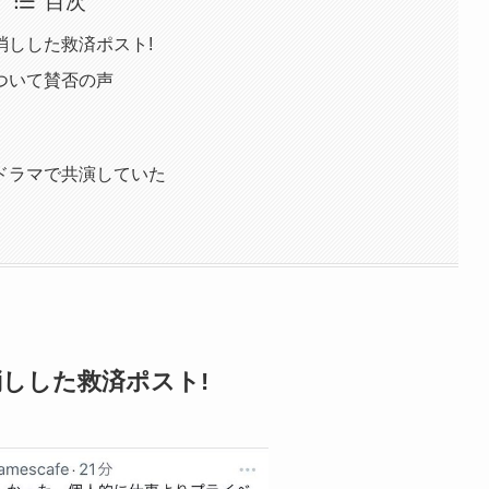
目次
消しした救済ポスト!
ついて賛否の声
ドラマで共演していた
しした救済ポスト!