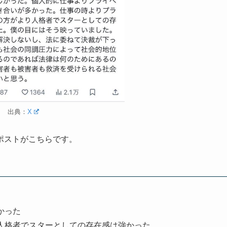
出典：
X
ポストがこちらです。
かった
人格者でスターとしての存在感は強かった