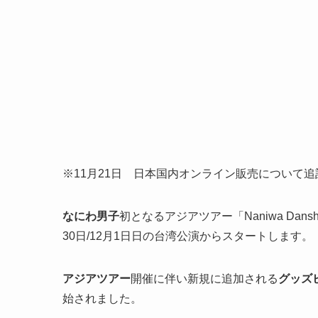
※11月21日 日本国内オンライン販売について追
なにわ男子
初となるアジアツアー「Naniwa Danshi A
30日/12月1日日の台湾公演からスタートします。
アジアツアー
開催に伴い新規に追加される
グッズ
始されました。