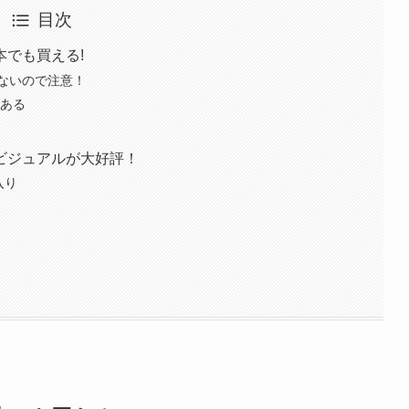
目次
でも買える!
ないので注意！
がある
ビジュアルが大好評！
入り