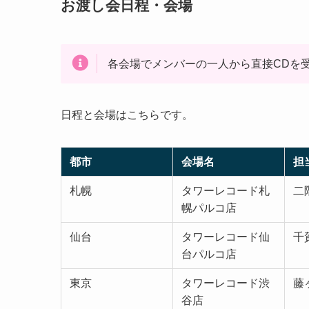
お渡し会日程・会場
各会場でメンバーの一人から直接CDを
日程と会場はこちらです。
都市
会場名
担
札幌
タワーレコード札
二
幌パルコ店
仙台
タワーレコード仙
千
台パルコ店
東京
タワーレコード渋
藤
谷店