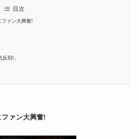
目次
にファン大興奮!
反則!」
にファン大興奮!