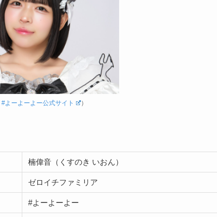
：
#よーよーよー公式サイト
）
楠偉音（くすのき いおん）
ゼロイチファミリア
#よーよーよー