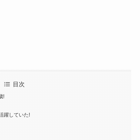
目次
歳!
活躍していた!