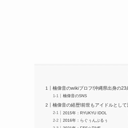
楠偉音のwikiプロフ!沖縄県出身の23
楠偉音のSNS
楠偉音の経歴!前世もアイドルとして
2015年：RYUKYU IDOL
2016年：らぐぅんぶるぅ
2021年：FES☆TIVE