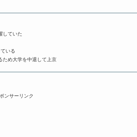
躍していた
している
るため大学を中退して上京
ポンサーリンク