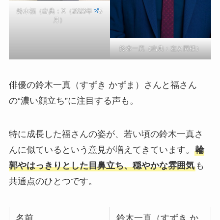
鈴木福（出典：
X（2023年
5
月）
鈴木一真（出典：左と同様）
俳優の鈴木一真（すずき かずま）さんと福さん
の“濃い顔立ち”に注目する声も。
特に成長した福さんの姿が、若い頃の鈴木一真さ
んに似ているという意見が増えてきています。
輪
郭やはっきりとした目鼻立ち、穏やかな雰囲気
も
共通点のひとつです。
名前
鈴木一真（すずき か