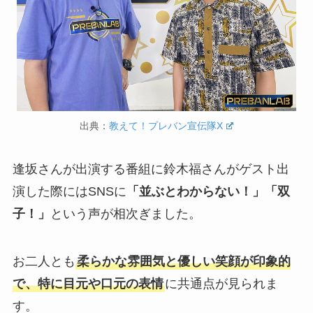
出典：
教えて！プレバン宣伝隊X
逢坂さんが出演する番組に鈴木福さんがゲスト出
演した際にはSNSに
「並ぶとわからない！」「双
子！」
という声が相次ぎました。
お二人とも
柔らかな雰囲気と優しい笑顔が印象的
で、特に目元や口元の表情
に共通点が見られま
す。