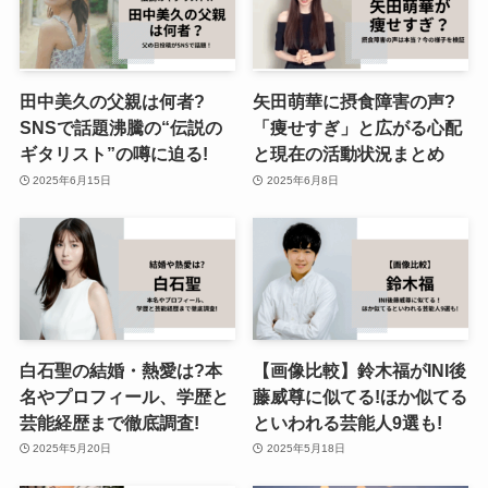
田中美久の父親は何者?
矢田萌華に摂食障害の声?
SNSで話題沸騰の“伝説の
「痩せすぎ」と広がる心配
ギタリスト”の噂に迫る!
と現在の活動状況まとめ
2025年6月15日
2025年6月8日
白石聖の結婚・熱愛は?本
【画像比較】鈴木福がINI後
名やプロフィール、学歴と
藤威尊に似てる!ほか似てる
芸能経歴まで徹底調査!
といわれる芸能人9選も!
2025年5月20日
2025年5月18日