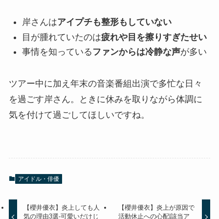
岸さんは
アイプチも整形もしていない
目が腫れていたのは
疲れや目を擦りすぎたせい
事情を知っている
ファンからは冷静な声
が多い
ツアー中に加え年末の音楽番組出演で多忙な日々
を過ごす岸さん。ときに休みを取りながら体調に
気を付けて過ごしてほしいですね。
アイドル・俳優
【櫻井優衣】炎上しても人
【櫻井優衣】炎上が原因で
気の理由3選-可愛いだけじ
活動休止への心配|該当ア