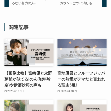
ゃない努力の人-
カウントはツイ消しも
関連記事
【画像比較】宮崎優と永野
高地優吾とフルーツジッパ
芽郁が似てる!のん(能年玲
ーの熱愛がデマだと言われ
奈)や伊藤沙莉の声も!
る理由5選!
2025年8月6日
2025年6月27日