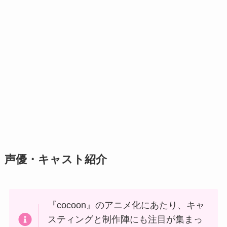
声優・キャスト紹介
『cocoon』のアニメ化にあたり、キャ
スティングと制作陣にも注目が集まっ