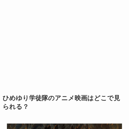
ひめゆり学徒隊のアニメ映画はどこで見
られる？