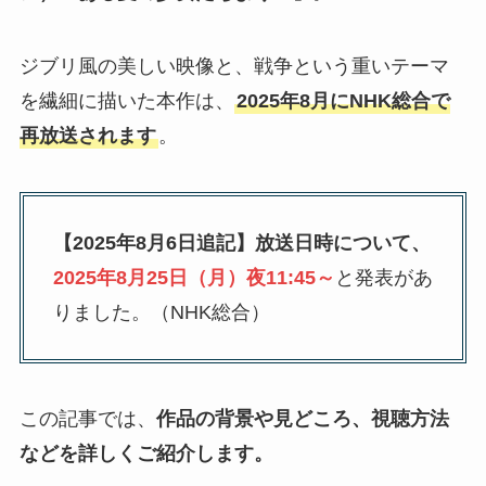
ジブリ風の美しい映像と、戦争という重いテーマ
を繊細に描いた本作は、
2025年8月にNHK総合で
再放送されます
。
【2025年8月6日追記】放送日時について、
2025年8月25日（月）夜11:45～
と発表があ
りました。（NHK総合）
この記事では、
作品の背景や見どころ、視聴方法
などを詳しくご紹介します。