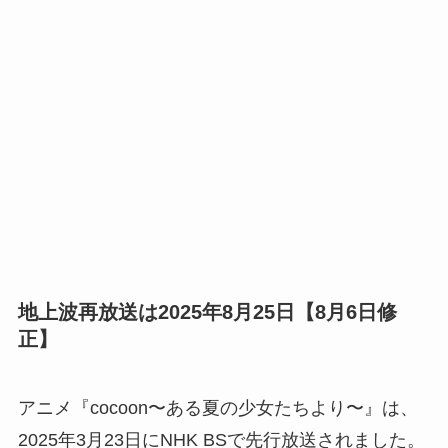
地上波再放送は2025年8月25日【8月6日修
正】
アニメ『cocoon〜ある夏の少女たちより〜』は、
2025年3月23日にNHK BSで先行放送されました。