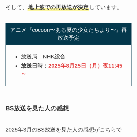
そして、
地上波での再放送が決定
しています。
アニメ『cocoon〜ある夏の少女たちより〜』再
放送予定
放送局：NHK総合
放送日時：
2025年8月25日（月）夜11:45
～
BS放送を見た人の感想
2025年3月のBS放送を見た人の感想がこちらで