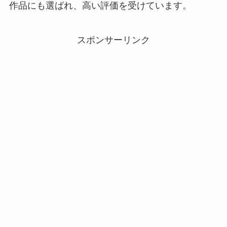
作品にも選ばれ、高い評価を受けています。
スポンサーリンク