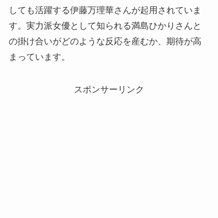
しても活躍する伊藤万理華さんが起用されていま
す。実力派女優として知られる満島ひかりさんと
の掛け合いがどのような反応を産むか、期待が高
まっています。
スポンサーリンク