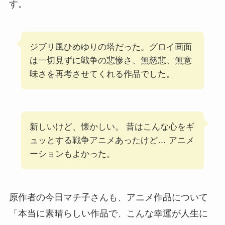
す。
ジブリ風ひめゆりの塔だった。グロイ画面
は一切見ずに戦争の悲惨さ、無慈悲、無意
味さを再考させてくれる作品でした。
新しいけど、懐かしい。 昔はこんな心をギ
ュッとする戦争アニメあったけど… アニメ
ーションもよかった。
原作者の今日マチ子さんも、アニメ作品について
「本当に素晴らしい作品で、こんな幸運が人生に