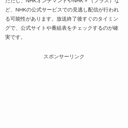
ただし、NHKオンデマンドやNHK＋（プラス）な
ど、NHKの公式サービスでの見逃し配信が行われ
る可能性があります。放送終了後すぐのタイミン
グで、公式サイトや番組表をチェックするのが確
実です。
スポンサーリンク