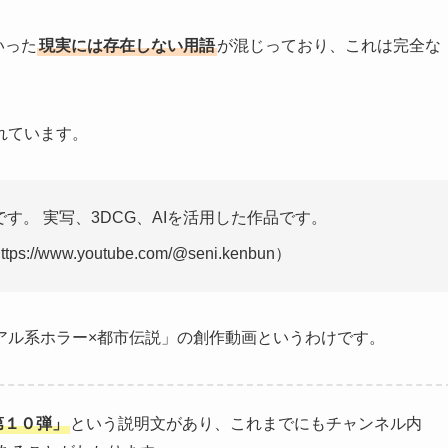
いった
現実には存在しない用語
が混じっており、これは完全な
れています。
す。 実写、3DCG、AIを活用した作品です。
ww.youtube.com/@seni.kenbun）
アル系ホラー×都市伝説」の創作動画というわけです。
第１０弾」
という説明文があり、これまでにもチャンネル内