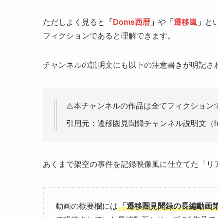
ただしよく見ると
「
Doms西暦
」
や
「
遷移嵐
」
と
フィクションであると理解できます。
チャンネルの説明文にも以下の注意書きが明記さ
⚠️本チャンネルの作品は全てフィクションで
引用元：遷移圏見聞録チャンネル説明文（https://w
あくまで架空の事件を記録映像風に仕立てた「リ
動画の概要欄には
「遷移圏見聞録の長編動画