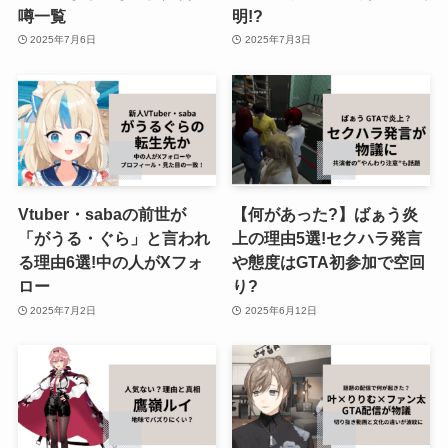
噂一覧
明!?
2025年7月6日
2025年7月3日
Vtuber・sabaの前世が
【何があった?】ばぁう炎
「がうる・ぐら」と言われ
上の理由5選!セクハラ発言
る理由6選!中の人がXフォ
や態度はGTA初参加で空回
ロー
り?
2025年7月2日
2025年6月12日