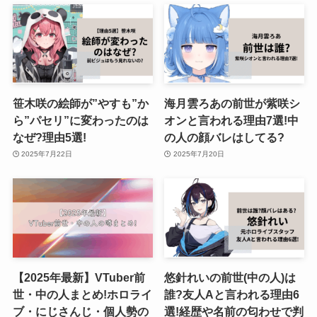
笹木咲の絵師が”やすも”か
海月雲ろあの前世が紫咲シ
ら”パセリ”に変わったのは
オンと言われる理由7選!中
なぜ?理由5選!
の人の顔バレはしてる?
2025年7月22日
2025年7月20日
【2025年最新】VTuber前
悠針れいの前世(中の人)は
世・中の人まとめ!ホロライ
誰?友人Aと言われる理由6
ブ・にじさんじ・個人勢の
選!経歴や名前の匂わせで判