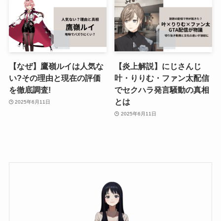
【なぜ】鷹嶺ルイは人気な
【炎上解説】にじさんじ
い?その理由と現在の評価
叶・りりむ・ファン太配信
を徹底調査!
でセクハラ発言騒動の真相
とは
2025年6月11日
2025年6月11日