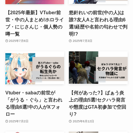
【2025年最新】VTuber前
悠針れいの前世(中の人)は
世・中の人まとめ!ホロライ
誰?友人Aと言われる理由6
ブ・にじさんじ・個人勢の
選!経歴や名前の匂わせで判
噂一覧
明!?
2025年7月6日
2025年7月3日
Vtuber・sabaの前世が
【何があった?】ばぁう炎
「がうる・ぐら」と言われ
上の理由5選!セクハラ発言
る理由6選!中の人がXフォ
や態度はGTA初参加で空回
ロー
り?
2025年7月2日
2025年6月12日