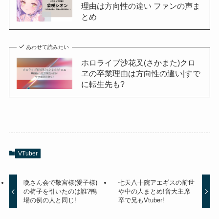
理由は方向性の違い ファンの声ま
とめ
あわせて読みたい
ホロライブ沙花叉(さかまた)クロ
ヱの卒業理由は方向性の違い|すで
に転生先も?
VTuber
晩さん会で敬宮様(愛子様)
七天八十院アエギスの前世
の椅子を引いたのは誰?鴨
や中の人まとめ!音大主席
場の例の人と同じ!
卒で兄もVtuber!