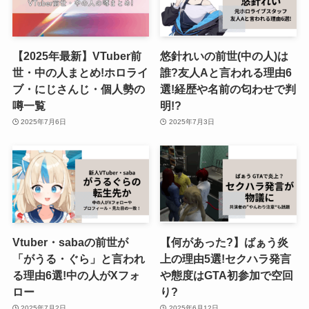
【2025年最新】VTuber前
悠針れいの前世(中の人)は
世・中の人まとめ!ホロライ
誰?友人Aと言われる理由6
ブ・にじさんじ・個人勢の
選!経歴や名前の匂わせで判
噂一覧
明!?
2025年7月6日
2025年7月3日
Vtuber・sabaの前世が
【何があった?】ばぁう炎
「がうる・ぐら」と言われ
上の理由5選!セクハラ発言
る理由6選!中の人がXフォ
や態度はGTA初参加で空回
ロー
り?
2025年7月2日
2025年6月12日