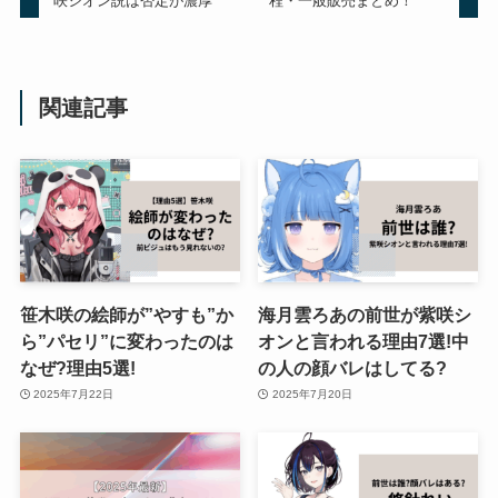
咲シオン説は否定が濃厚
程・一般販売まとめ！
関連記事
笹木咲の絵師が”やすも”か
海月雲ろあの前世が紫咲シ
ら”パセリ”に変わったのは
オンと言われる理由7選!中
なぜ?理由5選!
の人の顔バレはしてる?
2025年7月22日
2025年7月20日