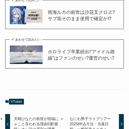
あわせて読みたい
雨海ルカの前世は沙花叉クロヱ?
サブ垢そのまま使用で確定か!?
あわせて読みたい
ホロライブ卒業続出!“アイドル路
線”はファンのせい?運営のせい?
VTuber
天晴ひなたの前世が招福に
なにわ男子ライブツアー
ゃこと言われる理由5選!紫
2025|申込方法・当落日